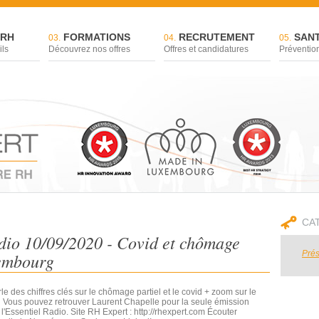
 RH
FORMATIONS
RECRUTEMENT
SANT
03.
04.
05.
ils
Découvrez nos offres
Offres et candidatures
Prévention
CA
dio 10/09/2020 - Covid et chômage
Prés
xembourg
 des chiffres clés sur le chômage partiel et le covid + zoom sur le
 Vous pouvez retrouver Laurent Chapelle pour la seule émission
'Essentiel Radio. Site RH Expert : http://rhexpert.com Écouter