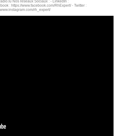
elradio.lu Nos réseaux Sociaux : - LinkedIn :
book : https://www.facebook.com/RhExpert/ - Twitter :
s://www.instagram.com/rh_expert/