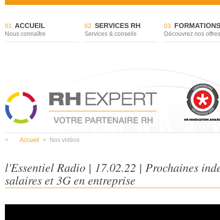
ACCUEIL
SERVICES RH
FORMATION
01.
02.
03.
Nous connaître
Services & conseils
Découvrez nos offre
>
Accueil
>
Nos vidéos
l'Essentiel Radio | 17.02.22 | Prochaines ind
salaires et 3G en entreprise