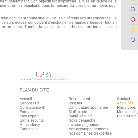
ment déterminant. Son objectif est d’optimiser la mise en œuvre de la
prise et en les planifiant, dans la mesure du possible, au moins pour
d’un document contractuel qui lie les différents acteurs concernés. La
lusieurs étapes qui doivent s’enchaîner de manière logique, tout en
grer en cours d’année la satisfaction des besoins en formation non
PLAN DU SITE
Accueil
Recrutement
Contact
Services RH
Postuler
Actualités
Consultance rh
Candidature spontanée
Nos vidéos
Formation
Staff expert
Mentions lé
Staff expert
Santé-sécurité
Plan du site
Sante securite
Notre démarche
Hr academy
d'accompagnement
Formations
Nos accompagnements
Nos domaines d'expertise