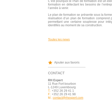
C’est pourquoi le Plan de formation est un élé
formation en détectant les besoins de l’entre
l’année à venir.
Le plan de formation se présente sous la forme 
réalisation d’un plan de formation comprend p
permettant une certaine souplesse pour inté
identifiés au moment de sa construction.
Toutes les news
Ajouter aux favoris
CONTACT
RH Expert
11 Rue Fort bourbon
L-1249 Luxembourg
T.:
+352 26 29 41 1
F.:
+352 26 29 41 98
M.:
contact@rhexpert.com