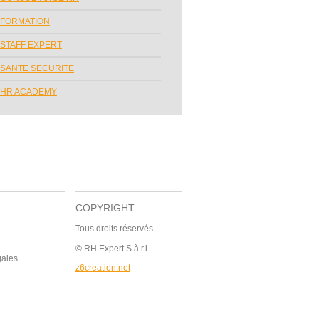
FORMATION
STAFF EXPERT
SANTE SECURITE
HR ACADEMY
COPYRIGHT
Tous droits réservés
© RH Expert S.à r.l.
gales
z6creation.net